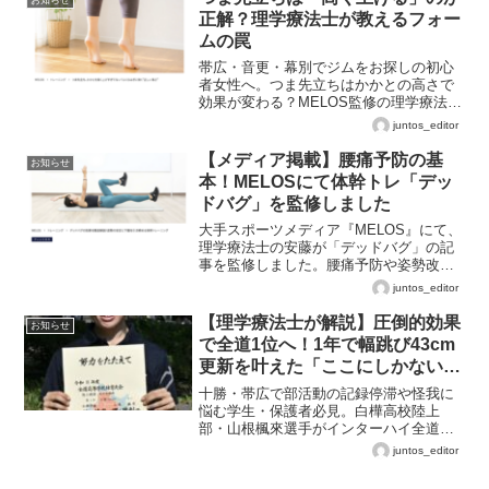
正解？理学療法士が教えるフォー
ムの罠
帯広・音更・幕別でジムをお探しの初心
者女性へ。つま先立ちはかかとの高さで
効果が変わる？MELOS監修の理学療法士
が、ふくらはぎを細くする正しいフォー
juntos_editor
ムを解説。
【メディア掲載】腰痛予防の基
お知らせ
本！MELOSにて体幹トレ「デッ
ドバグ」を監修しました
大手スポーツメディア『MELOS』にて、
理学療法士の安藤が「デッドバグ」の記
事を監修しました。腰痛予防や姿勢改善
に効果的な理由と、アスリートのパフォ
juntos_editor
ーマンス向上に繋がる「体幹の安定性」
について解説しています。
【理学療法士が解説】圧倒的効果
お知らせ
で全道1位へ！1年で幅跳び43cm
更新を叶えた「ここにしかない」
科学的トレーニング
十勝・帯広で部活動の記録停滞や怪我に
悩む学生・保護者必見。白樺高校陸上
部・山根楓來選手がインターハイ全道大
会で1位（優勝）を掴んだ裏側と、圧倒的
juntos_editor
なトレーニング効果が出る理由を理学療
法士が解説。