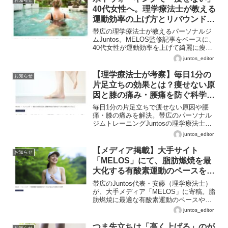
40代女性へ。理学療法士が教える
運動効率の上げ方とリバウンドし
ないダイエット
帯広の理学療法士が教えるパーソナルジ
ムJuntos。MELOS監修記事をベースに、
40代女性が運動効率を上げて綺麗に痩せ
るコツとリバウンドしない体づくりを解
juntos_editor
説します。
【理学療法士が考察】毎日1分の
お知らせ
片足立ちの効果とは？痩せない原
因と膝の痛み・腰痛を防ぐ科学的
アプローチ
毎日1分の片足立ちで痩せない原因や腰
痛・膝の痛みを解決。帯広のパーソナル
ジムトレーニングJuntosの理学療法士
が、40代女性や初心者の運動効率を高め
juntos_editor
て一生歩ける体をつくる方法を解説。音
更、幕別、札内、芽室など十勝エリアで
【メディア掲載】大手サイト
お知らせ
ジムを比較検討中の方へ。
「MELOS」にて、脂肪燃焼を最
大化する有酸素運動のペースを解
説しました
帯広のJuntos代表・安藤（理学療法士）
が、大手メディア「MELOS」に寄稿。脂
肪燃焼に最適な有酸素運動のペースや心
拍数の基準を、医学的視点で詳しく解
juntos_editor
説。効率よく痩せたい初心者の方は必見
です。
つま先立ちは「高く上げる」のが
お知らせ