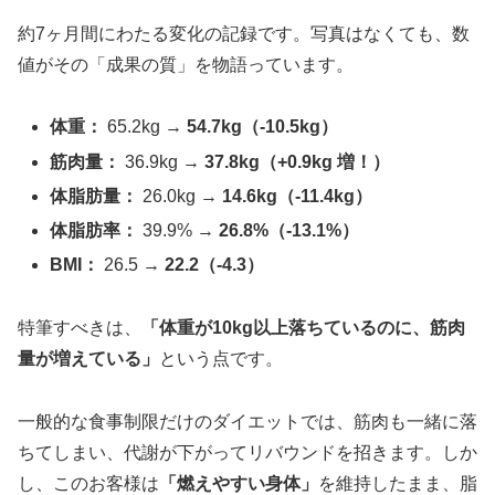
約7ヶ月間にわたる変化の記録です。写真はなくても、数
値がその「成果の質」を物語っています。
体重：
65.2kg →
54.7kg（-10.5kg）
筋肉量：
36.9kg →
37.8kg（+0.9kg 増！）
体脂肪量：
26.0kg →
14.6kg（-11.4kg）
体脂肪率：
39.9% →
26.8%（-13.1%）
BMI：
26.5 →
22.2（-4.3）
特筆すべきは、
「体重が10kg以上落ちているのに、筋肉
量が増えている」
という点です。
一般的な食事制限だけのダイエットでは、筋肉も一緒に落
ちてしまい、代謝が下がってリバウンドを招きます。しか
し、このお客様は
「燃えやすい身体」
を維持したまま、脂