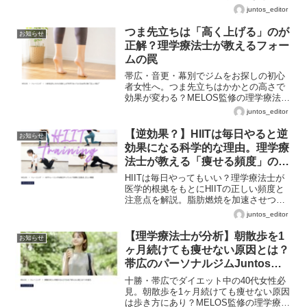
るメリットと「1ヶ月の変化」を徹底解説
juntos_editor
します。
つま先立ちは「高く上げる」のが
お知らせ
正解？理学療法士が教えるフォー
ムの罠
帯広・音更・幕別でジムをお探しの初心
者女性へ。つま先立ちはかかとの高さで
効果が変わる？MELOS監修の理学療法士
が、ふくらはぎを細くする正しいフォー
juntos_editor
ムを解説。
【逆効果？】HIITは毎日やると逆
お知らせ
効果になる科学的な理由。理学療
法士が教える「痩せる頻度」の正
解【MELOS監修】
HIITは毎日やってもいい？理学療法士が
医学的根拠をもとにHIITの正しい頻度と
注意点を解説。脂肪燃焼を加速させつつ
怪我を防ぐ、週2〜3回のトレーニングプ
juntos_editor
ランを提案。帯広のJuntos-Labo最新記
事。
【理学療法士が分析】朝散歩を1
お知らせ
ヶ月続けても痩せない原因とは？
帯広のパーソナルジムJuntosが
教える正しいダイエット
十勝・帯広でダイエット中の40代女性必
見。朝散歩を1ヶ月続けても痩せない原因
は歩き方にあり？MELOS監修の理学療法