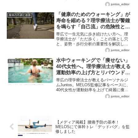
士が、自己流を脱してリバウンドしない
juntos_editor
体をつくるためのパーソナルの必要性を
解説。
「健康のためのウォーキング」が
身体の不調と改善
寿命を縮める？理学療法士が警鐘
を鳴らす「自己流」の危険性と、
一生歩ける体を作る秘訣
帯広で一生元気に歩き続けたい方へ。理
学療法士が「ただ歩く」ことの落とし穴
と、姿勢・歩行分析の重要性を解説しま
す。ラクリスでの筋膜調整と正しい歩行
juntos_editor
指導で、膝や腰への負担を最小限に抑え
る、将来を見据えた身体作りをご提案し
水中ウォーキングで「痩せない」
お知らせ
ます。
40代女性へ。理学療法士が教える
運動効率の上げ方とリバウンドし
ないダイエット
帯広の理学療法士が教えるパーソナルジ
ムJuntos。MELOS監修記事をベースに、
40代女性が運動効率を上げて綺麗に痩せ
るコツとリバウンドしない体づくりを解
juntos_editor
説します。
【メディア掲載】腰痛予防の基本！
MELOSにて体幹トレ「デッドバグ」を監
修しました