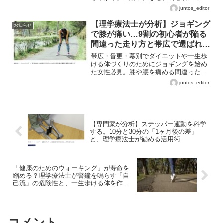
「正しくぶら下がる」分析が必要なの
juntos_editor
か、専門家が詳しく解説します。
【理学療法士が分析】ジョギング
お知らせ
で膝が痛い…9割の初心者が陥る
間違った走り方と帯広で選ばれる
パーソナルジムの解決策
帯広・音更・幕別でダイエットや一生歩
ける体づくりのためにジョギングを始め
た女性必見。膝や腰を痛める間違った走
り方とは？MELOS監修の理学療法士が、
juntos_editor
自己流を脱してリバウンドしない体をつ
くるための正しいフォームを徹底解説。
【専門家が分析】ステッパー運動を科学
する。10分と30分の「1ヶ月後の差」
と、理学療法士が勧める活用術
「健康のためのウォーキング」が寿命を
縮める？理学療法士が警鐘を鳴らす「自
己流」の危険性と、一生歩ける体を作る
秘訣
コメント