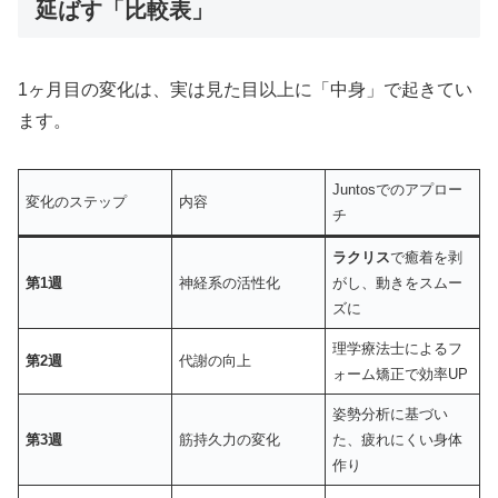
延ばす「比較表」
1ヶ月目の変化は、実は見た目以上に「中身」で起きてい
ます。
Juntosでのアプロー
変化のステップ
内容
チ
ラクリス
で癒着を剥
第1週
神経系の活性化
がし、動きをスムー
ズに
理学療法士によるフ
第2週
代謝の向上
ォーム矯正で効率UP
姿勢分析に基づい
第3週
筋持久力の変化
た、疲れにくい身体
作り