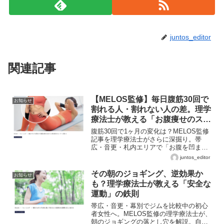
juntos_editor
関連記事
【MELOS監修】毎日腹筋30回で
お知らせ
割れる人・割れない人の差。理学
療法士が教える「お腹痩せのスイ
ッチ」
腹筋30回で1ヶ月の変化は？MELOS監修
記事を理学療法士がさらに深掘り。帯
広・音更・札内エリアで「お腹を凹ませ
たい」方へ、姿勢リセットと個別分析で
juntos_editor
腹筋の効率を10倍にするJuntos独自のメ
ソッドを公開。
その朝のジョギング、逆効果か
お知らせ
も？理学療法士が教える「安全な
運動」の鉄則
帯広・音更・幕別でジムを比較中の初心
者女性へ。MELOS監修の理学療法士が、
朝のジョギングの落とし穴を解説。自己