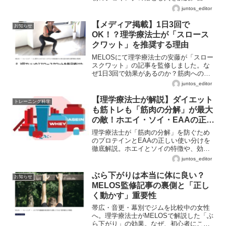
流の運動で体を痛める前に、プロによる
juntos_editor
身体分析の重要性を知ってください。
【メディア掲載】1日3回で
お知らせ
OK！？理学療法士が「スロース
クワット」を推奨する理由
MELOSにて理学療法士の安藤が「スロー
スクワット」の記事を監修しました。な
ぜ1日3回で効果があるのか？筋肉への生
理学的な作用と、膝を痛めないための正
juntos_editor
しいフォームについて詳しく解説してい
ます。
【理学療法士が解説】ダイエット
トレーニング科学
も筋トレも「筋肉の分解」が最大
の敵！ホエイ・ソイ・EAAの正し
い使い分けと、結果を出すための
理学療法士が「筋肉の分解」を防ぐため
黄金ルール
のプロテインとEAAの正しい使い分けを
徹底解説。ホエイとソイの特徴や、効果
を最大化する摂取タイミング、1日の必要
juntos_editor
量とは？ダイエットや筋トレの結果を出
すための『黄金ルール』を公開します。
ぶら下がりは本当に体に良い？
お知らせ
MELOS監修記事の裏側と「正し
く動かす」重要性
帯広・音更・幕別でジムを比較中の女性
へ。理学療法士がMELOSで解説した「ぶ
ら下がり」の効果。なぜ、初心者にこそ