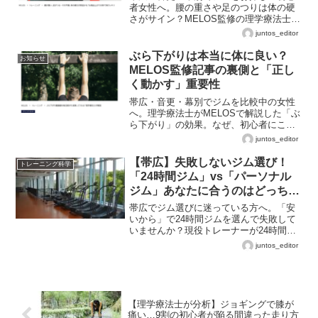
者女性へ。腰の重さや足のつりは体の硬
さがサイン？MELOS監修の理学療法士が
お風呂上がりの30秒簡単ケアを優しく解
juntos_editor
説。
ぶら下がりは本当に体に良い？
お知らせ
MELOS監修記事の裏側と「正し
く動かす」重要性
帯広・音更・幕別でジムを比較中の女性
へ。理学療法士がMELOSで解説した「ぶ
ら下がり」の効果。なぜ、初心者にこそ
「正しくぶら下がる」分析が必要なの
juntos_editor
か、専門家が詳しく解説します。
【帯広】失敗しないジム選び！
トレーニング科学
「24時間ジム」vs「パーソナル
ジム」あなたに合うのはどっち？
プロが徹底比較
帯広でジム選びに迷っている方へ。「安
いから」で24時間ジムを選んで失敗して
いませんか？現役トレーナーが24時間ジ
ムとパーソナルジムの向き不向きを徹底
juntos_editor
比較。あなたに本当に合うジムと、最も
コスパ良く結果を出すための「黄金ルー
ト」をプロ目線で解説します。
【理学療法士が分析】ジョギングで膝が
痛い…9割の初心者が陥る間違った走り方