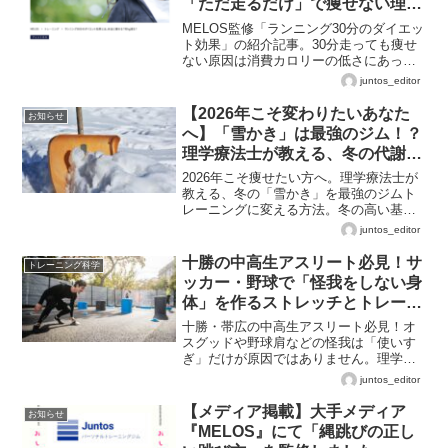
「ただ走るだけ」で痩せない理由
【MELOS監修】
MELOS監修「ランニング30分のダイエッ
ト効果」の紹介記事。30分走っても痩せ
ない原因は消費カロリーの低さにあっ
た？理学療法士が教える、ランニングを
juntos_editor
無駄にしないための正しい知識と、食
事・筋トレとの組み合わせ方について。
【2026年こそ変わりたいあなた
お知らせ
へ】「雪かき」は最強のジム！？
理学療法士が教える、冬の代謝を
味方につけて正月太りをリセット
2026年こそ痩せたい方へ。理学療法士が
する「必勝ルート」
教える、冬の「雪かき」を最強のジムト
レーニングに変える方法。冬の高い基礎
代謝を味方につけ、正月太りをリセット
juntos_editor
して理想の体を手に入れるための具体的
なアクションプランを解説します。
十勝の中高生アスリート必見！サ
トレーニング科学
ッカー・野球で「怪我をしない身
体」を作るストレッチとトレーニ
ング
十勝・帯広の中高生アスリート必見！オ
スグッドや野球肩などの怪我は「使いす
ぎ」だけが原因ではありません。理学療
法士の資格を持つJuntos-Labo所長が、痛
juntos_editor
みの根本原因と、サッカー・野球で使え
る具体的な予防ストレッチ・トレーニン
【メディア掲載】大手メディア
お知らせ
グを徹底解説します。
『MELOS』にて「縄跳びの正し