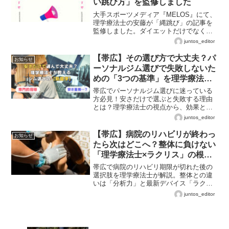
い跳び方」を監修しました
大手スポーツメディア『MELOS』にて、
理学療法士の安藤が「縄跳び」の記事を
監修しました。ダイエットだけでなく、
ジュニアアスリートのリズム感向上やケ
juntos_editor
ガ予防に繋がる「正しいフォーム」と
「着地方法」について解説しています。
【帯広】その選び方で大丈夫？パ
お知らせ
ーソナルジム選びで失敗しないた
めの「3つの基準」を理学療法士
が本音で解説【2026年最新版】
帯広でパーソナルジム選びに迷っている
方必見！安さだけで選ぶと失敗する理由
とは？理学療法士の視点から、効果と安
全性を両立させるための「3つの基準」を
juntos_editor
本音で解説します。2026年最新のジム選
びガイドで、後悔しない場所選びを。
【帯広】病院のリハビリが終わっ
お知らせ
たら次はどこへ？整体に負けない
「理学療法士×ラクリス」の根本
改善戦略
帯広で病院のリハビリ期限が切れた後の
選択肢を理学療法士が解説。整体との違
いは「分析力」と最新デバイス「ラクリ
ス」にあります。痛みを整えるだけでな
juntos_editor
く、運動で再発を防ぐJuntos独自の根本
改善メソッドをご紹介します。