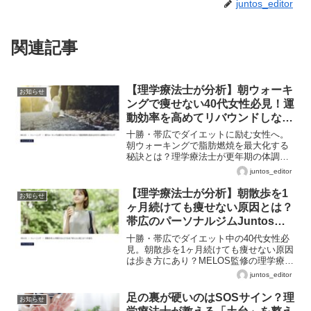
juntos_editor
関連記事
【理学療法士が分析】朝ウォーキ
お知らせ
ングで痩せない40代女性必見！運
動効率を高めてリバウンドしない
体へ
十勝・帯広でダイエットに励む女性へ。
朝ウォーキングで脂肪燃焼を最大化する
秘訣とは？理学療法士が更年期の体調管
理や一生歩ける体づくり、パーソナルの
juntos_editor
必要性を科学的に解説。
【理学療法士が分析】朝散歩を1
お知らせ
ヶ月続けても痩せない原因とは？
帯広のパーソナルジムJuntosが
教える正しいダイエット
十勝・帯広でダイエット中の40代女性必
見。朝散歩を1ヶ月続けても痩せない原因
は歩き方にあり？MELOS監修の理学療法
士が、自己流を脱してリバウンドしない
juntos_editor
体をつくるためのパーソナルの必要性を
解説。
足の裏が硬いのはSOSサイン？理
お知らせ