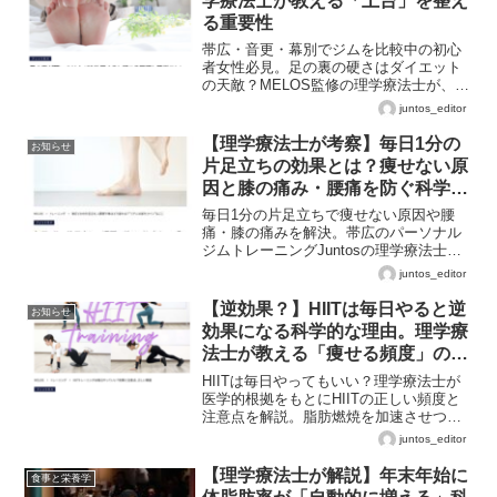
学療法士が教える「土台」を整え
る重要性
帯広・音更・幕別でジムを比較中の初心
者女性必見。足の裏の硬さはダイエット
の天敵？MELOS監修の理学療法士が、正
しい歩行とボディメイクに欠かせない
juntos_editor
「足裏ケア」を解説します。
【理学療法士が考察】毎日1分の
お知らせ
片足立ちの効果とは？痩せない原
因と膝の痛み・腰痛を防ぐ科学的
アプローチ
毎日1分の片足立ちで痩せない原因や腰
痛・膝の痛みを解決。帯広のパーソナル
ジムトレーニングJuntosの理学療法士
が、40代女性や初心者の運動効率を高め
juntos_editor
て一生歩ける体をつくる方法を解説。音
更、幕別、札内、芽室など十勝エリアで
【逆効果？】HIITは毎日やると逆
お知らせ
ジムを比較検討中の方へ。
効果になる科学的な理由。理学療
法士が教える「痩せる頻度」の正
解【MELOS監修】
HIITは毎日やってもいい？理学療法士が
医学的根拠をもとにHIITの正しい頻度と
注意点を解説。脂肪燃焼を加速させつつ
怪我を防ぐ、週2〜3回のトレーニングプ
juntos_editor
ランを提案。帯広のJuntos-Labo最新記
事。
【理学療法士が解説】年末年始に
食事と栄養学