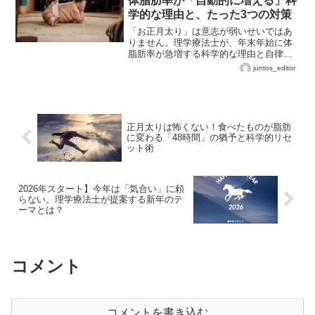
体脂肪率が「自動的に増える」科
学的な理由と、たった3つの対策
「お正月太り」は意志が弱いせいではあ
りません。理学療法士が、年末年始に体
脂肪率が急増する科学的な理由と自律神
経の乱れのメカニズムを解説。効率的な
juntos_editor
最小限の対策を公開します。
正月太りは怖くない！食べたものが脂肪
に変わる「48時間」の猶予と科学的リセ
ット術
2026年スタート】今年は「気合い」に頼
らない。理学療法士が提案する新年のテ
ーマとは？
コメント
コメントを書き込む