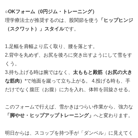
○OKフォーム（0円ジム・トレーニング）
理学療法士が推奨するのは、股関節を使う
「ヒップヒンジ
（スクワット）」スタイル
です。
1.足幅を肩幅より広く取り、腰を落とす。
2.背中を丸めず、お尻を後ろに突き出すようにして雪をす
くう。
3.持ち上げる時は腕ではなく、
太ももと殿筋（お尻の大き
な筋肉）
*で地面を蹴って立ち上がる。 4.投げる時も、手
だけでなく腹圧（お腹）に力を入れ、体幹を回旋させる。
このフォームで行えば、雪かきはつらい作業から、強力な
「脚やせ・ヒップアップトレーニング」
へと変わります。
明日からは、スコップを持つ手が「ダンベル」に見えてく