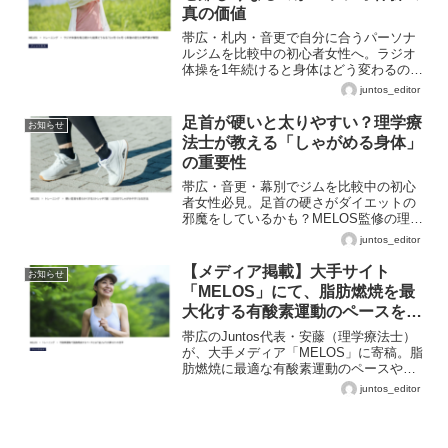
真の価値
帯広・札内・音更で自分に合うパーソナ
ルジムを比較中の初心者女性へ。ラジオ
体操を1年続けると身体はどう変わるの
か。理学療法士がMELOS記事とともに詳
juntos_editor
しく解説。
足首が硬いと太りやすい？理学療
お知らせ
法士が教える「しゃがめる身体」
の重要性
帯広・音更・幕別でジムを比較中の初心
者女性必見。足首の硬さがダイエットの
邪魔をしているかも？MELOS監修の理学
療法士が、1日3分で変わる足首ストレッ
juntos_editor
チの重要性を解説します。
【メディア掲載】大手サイト
お知らせ
「MELOS」にて、脂肪燃焼を最
大化する有酸素運動のペースを解
説しました
帯広のJuntos代表・安藤（理学療法士）
が、大手メディア「MELOS」に寄稿。脂
肪燃焼に最適な有酸素運動のペースや心
拍数の基準を、医学的視点で詳しく解
juntos_editor
説。効率よく痩せたい初心者の方は必見
です。