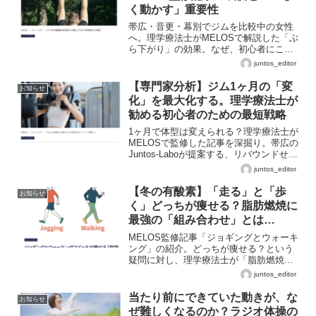
く動かす」重要性
帯広・音更・幕別でジムを比較中の女性
へ。理学療法士がMELOSで解説した「ぶ
ら下がり」の効果。なぜ、初心者にこそ
「正しくぶら下がる」分析が必要なの
juntos_editor
か、専門家が詳しく解説します。
【専門家分析】ジム1ヶ月の「変
お知らせ
化」を最大化する。理学療法士が
勧める初心者のための最短戦略
1ヶ月で体型は変えられる？理学療法士が
MELOSで監修した記事を深掘り。帯広の
Juntos-Laboが提案する、リバウンドせず
1ヶ月目から結果を出すための「整える」
juntos_editor
重要性について。
【冬の有酸素】「走る」と「歩
お知らせ
く」どっちが痩せる？脂肪燃焼に
最強の「組み合わせ」とは
【MELOS監修】
MELOS監修記事「ジョギングとウォーキ
ング」の紹介。どっちが痩せる？という
疑問に対し、理学療法士が「脂肪燃焼効
率を最大化する組み合わせ」と「膝を痛
juntos_editor
めないフォーム」について解説します。
2026年のダイエットを成功させたい方必
当たり前にできていた動きが、な
お知らせ
見です。
ぜ難しくなるのか？ラジオ体操の