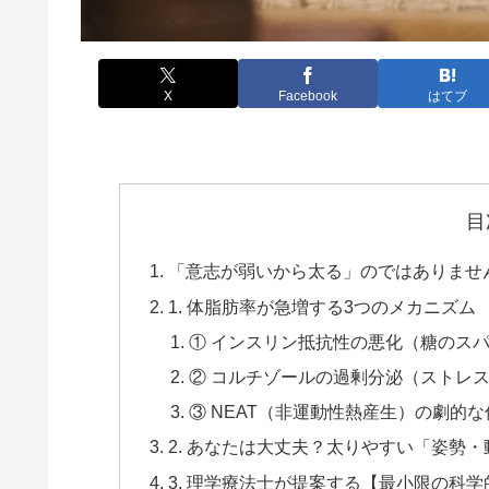
X
Facebook
はてブ
目
「意志が弱いから太る」のではありませ
1. 体脂肪率が急増する3つのメカニズム
① インスリン抵抗性の悪化（糖のス
② コルチゾールの過剰分泌（ストレ
③ NEAT（非運動性熱産生）の劇的な
2. あなたは大丈夫？太りやすい「姿勢
3. 理学療法士が提案する【最小限の科