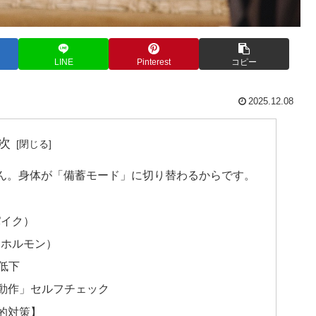
LINE
Pinterest
コピー
2025.12.08
次
ん。身体が「備蓄モード」に切り替わるからです。
パイク）
スホルモン）
低下
・動作」セルフチェック
学的対策】