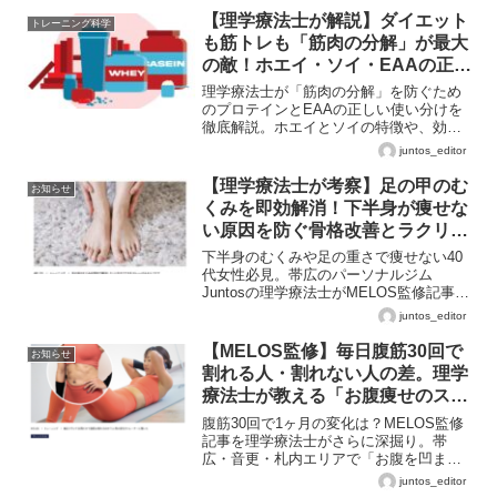
【理学療法士が解説】ダイエット
トレーニング科学
も筋トレも「筋肉の分解」が最大
の敵！ホエイ・ソイ・EAAの正し
い使い分けと、結果を出すための
理学療法士が「筋肉の分解」を防ぐため
黄金ルール
のプロテインとEAAの正しい使い分けを
徹底解説。ホエイとソイの特徴や、効果
を最大化する摂取タイミング、1日の必要
juntos_editor
量とは？ダイエットや筋トレの結果を出
すための『黄金ルール』を公開します。
【理学療法士が考察】足の甲のむ
お知らせ
くみを即効解消！下半身が痩せな
い原因を防ぐ骨格改善とラクリス
筋膜リリース
下半身のむくみや足の重さで痩せない40
代女性必見。帯広のパーソナルジム
Juntosの理学療法士がMELOS監修記事の
内容をもとに、足元の循環改善を解説。
juntos_editor
運動効率を上げるコンディショニングや
ラクリスでの疲労回復など、十勝・音
【MELOS監修】毎日腹筋30回で
お知らせ
更・幕別でジムを比較検討中の方へ。
割れる人・割れない人の差。理学
療法士が教える「お腹痩せのスイ
ッチ」
腹筋30回で1ヶ月の変化は？MELOS監修
記事を理学療法士がさらに深掘り。帯
広・音更・札内エリアで「お腹を凹ませ
たい」方へ、姿勢リセットと個別分析で
juntos_editor
腹筋の効率を10倍にするJuntos独自のメ