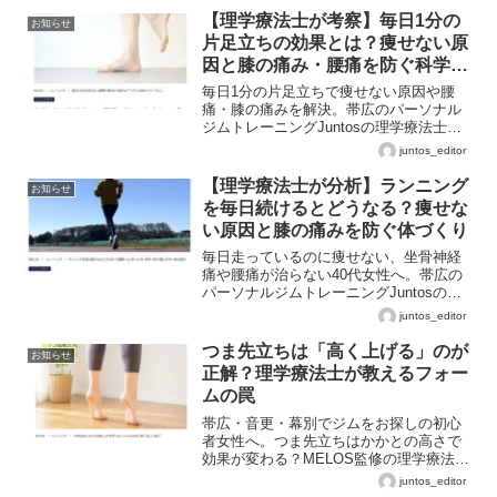
【理学療法士が考察】毎日1分の
お知らせ
片足立ちの効果とは？痩せない原
因と膝の痛み・腰痛を防ぐ科学的
アプローチ
毎日1分の片足立ちで痩せない原因や腰
痛・膝の痛みを解決。帯広のパーソナル
ジムトレーニングJuntosの理学療法士
が、40代女性や初心者の運動効率を高め
juntos_editor
て一生歩ける体をつくる方法を解説。音
更、幕別、札内、芽室など十勝エリアで
【理学療法士が分析】ランニング
お知らせ
ジムを比較検討中の方へ。
を毎日続けるとどうなる？痩せな
い原因と膝の痛みを防ぐ体づくり
毎日走っているのに痩せない、坐骨神経
痛や腰痛が治らない40代女性へ。帯広の
パーソナルジムトレーニングJuntosの理
学療法士が、運動効率を高めて一生歩け
juntos_editor
る体をつくる方法を解説。十勝エリアで
ジムを比較検討中の方へ。
つま先立ちは「高く上げる」のが
お知らせ
正解？理学療法士が教えるフォー
ムの罠
帯広・音更・幕別でジムをお探しの初心
者女性へ。つま先立ちはかかとの高さで
効果が変わる？MELOS監修の理学療法士
が、ふくらはぎを細くする正しいフォー
juntos_editor
ムを解説。